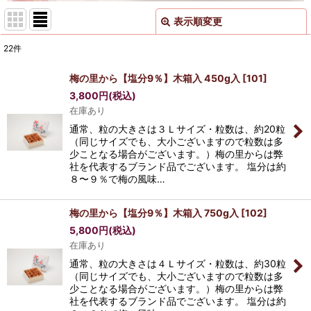
表示順変更
閉じる
22
件
サブカテゴリ
:
梅の里から【塩分9％】木箱入 450g入
[
101
]
3,800
円
(税込)
表示数
:
在庫あり
通常、粒の大きさは３Ｌサイズ・粒数は、約20粒
並び順
:
（同じサイズでも、大小ございますので粒数は多
少ことなる場合がございます。）梅の里からは弊
社を代表するブランド品でございます。 塩分は約
絞り込む
８〜９％で梅の風味…
梅の里から【塩分9％】木箱入 750g入
[
102
]
5,800
円
(税込)
在庫あり
通常、粒の大きさは４Ｌサイズ・粒数は、約30粒
（同じサイズでも、大小ございますので粒数は多
少ことなる場合がございます。）梅の里からは弊
社を代表するブランド品でございます。 塩分は約