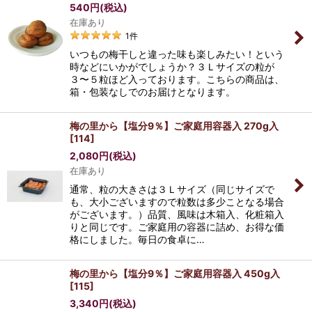
540
円
(税込)
在庫あり
1
件
いつもの梅干しと違った味も楽しみたい！という
時などにいかがでしょうか？３Ｌサイズの粒が
３〜５粒ほど入っております。こちらの商品は、
箱・包装なしでのお届けとなります。
梅の里から【塩分9％】ご家庭用容器入 270g入
[
114
]
2,080
円
(税込)
在庫あり
通常、粒の大きさは３Ｌサイズ（同じサイズで
も、大小ございますので粒数は多少ことなる場合
がございます。）品質、風味は木箱入、化粧箱入
りと同じです。ご家庭用の容器に詰め、お得な価
格にしました。毎日の食卓に…
梅の里から【塩分9％】ご家庭用容器入 450g入
[
115
]
3,340
円
(税込)