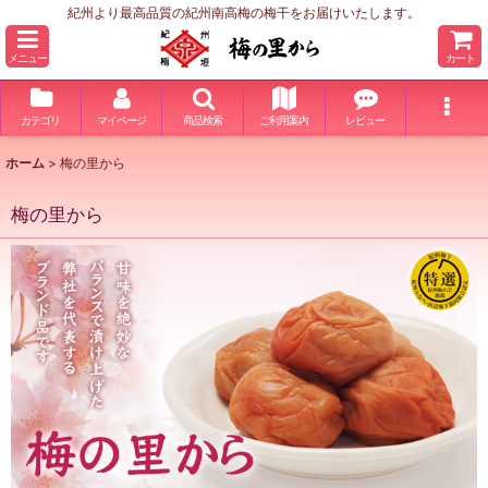
紀州より最高品質の紀州南高梅の梅干をお届けいたします。
メニュー
カート
カテゴリ
マイページ
商品検索
ご利用案内
レビュー
ホーム
>
梅の里から
梅の里から