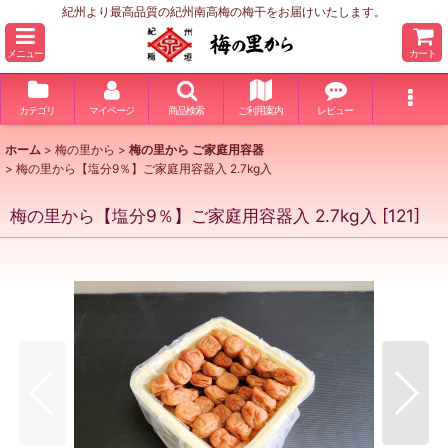
紀州より最高品質の紀州南高梅の梅干をお届けいたします。
メニュー
カート
カテゴリ
マイページ
商品検索
ご利用案内
レビュー
ホーム
>
梅の里から
>
梅の里から ご家庭用容器
>
梅の里から【塩分9％】ご家庭用容器入 2.7kg入
梅の里から【塩分9％】ご家庭用容器入 2.7kg入
[
121
]