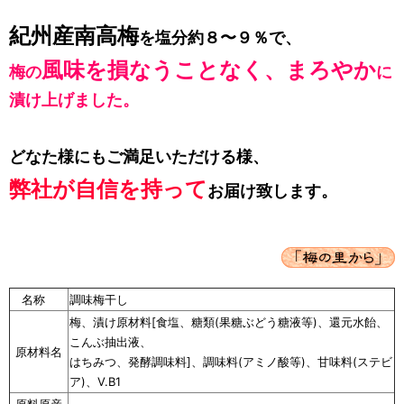
紀州産南高梅
を塩分約８〜９％で、
風味を損なうことなく、まろやか
梅の
に
漬け上げました。
どなた様にもご満足いただける様、
弊社が自信を持って
お届け致します。
名称
調味梅干し
梅、漬け原材料[食塩、糖類(果糖ぶどう糖液等)、還元水飴、
こんぶ抽出液、
原材料名
はちみつ、発酵調味料]、調味料(アミノ酸等)、甘味料(ステビ
ア)、V.B1
原料原産