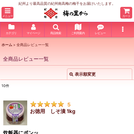
紀州より最高品質の紀州南高梅の梅干をお届けいたします。
メニュー
カート
カテゴリ
マイページ
商品検索
ご利用案内
レビュー
ホーム
>
全商品レビュー一覧
全商品レビュー一覧
表示順変更
閉じる
10
件
レビュー検索
:
5
期間
:
お徳用 しそ漬 1kg
画像
:
炊飯器にポンッ