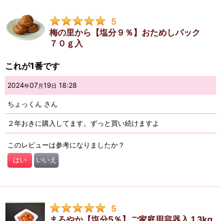
5
梅の里から【塩分９％】おためしパック
７０ｇ入
これが1番です
2024
07
19
18:28
年
月
日
ちょっくん
さん
２年おきに購入してます。ずっと買い続けますよ
このレビューは参考になりましたか？
はい
いいえ
5
まろやか【塩分5％】ご家庭用容器入 1.3kg