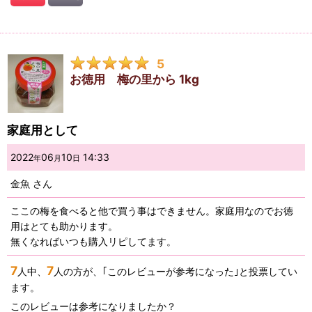
5
お徳用 梅の里から 1kg
家庭用として
2022
06
10
14:33
年
月
日
金魚
さん
ここの梅を食べると他で買う事はできません。家庭用なのでお徳
用はとても助かります。
無くなればいつも購入リピしてます。
7
7
人中、
人の方が、｢このレビューが参考になった｣と投票してい
ます。
このレビューは参考になりましたか？