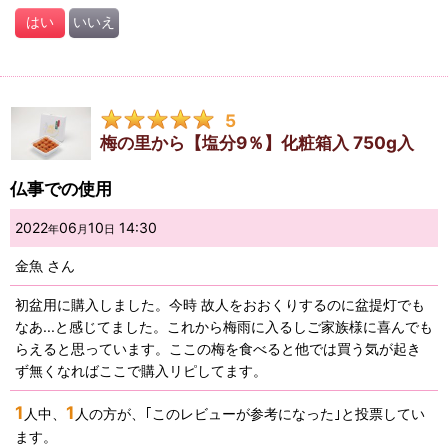
はい
いいえ
5
梅の里から【塩分9％】化粧箱入 750g入
仏事での使用
2022
06
10
14:30
年
月
日
金魚
さん
初盆用に購入しました。今時 故人をおおくりするのに盆提灯でも
なあ...と感じてました。これから梅雨に入るしご家族様に喜んでも
らえると思っています。ここの梅を食べると他では買う気が起き
ず無くなればここで購入リピしてます。
1
1
人中、
人の方が、｢このレビューが参考になった｣と投票してい
ます。