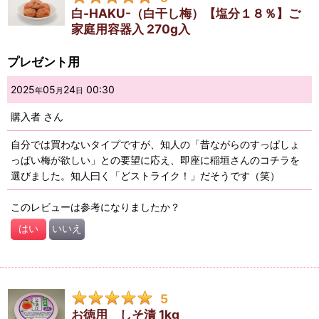
白-HAKU-（白干し梅）【塩分１８％】ご
家庭用容器入 270g入
プレゼント用
2025
05
24
00:30
年
月
日
購入者
さん
自分では買わないタイプですが、知人の「昔ながらのすっぱしょ
っぱい梅が欲しい」との要望に応え、即座に稲垣さんのコチラを
選びました。知人曰く「どストライク！」だそうです（笑）
このレビューは参考になりましたか？
はい
いいえ
5
お徳用 しそ漬 1kg