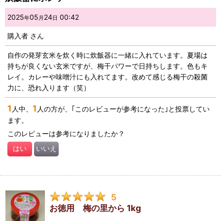
星の数
:
2025
05
24
00:42
年
月
日
並び順
:
購入者
さん
自作の発芽玄米を炊く時に炊飯器に一緒に入れています。夏場は
絞り込む
持ちが良くない玄米ですが、梅干パワーで日持ちします。色もキ
レイ。カレーや味噌汁にも入れてます。改めて感じる梅干の殺菌
力に、恐れ入ります（笑）
1
1
人中、
人の方が、｢このレビューが参考になった｣と投票してい
ます。
このレビューは参考になりましたか？
はい
いいえ
5
お徳用 梅の里から 1kg