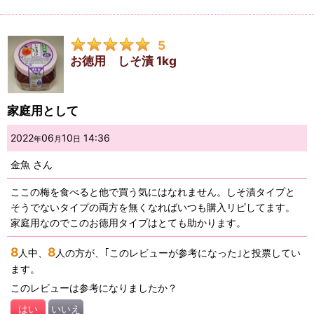
5
お徳用 しそ漬 1kg
家庭用として
2022
06
10
14:36
年
月
日
金魚
さん
ここの梅を食べると他で買う気にはなれません。しそ漬タイプと
そうでないタイプの両方を無くなればいつも購入リピしてます。
家庭用なのでこのお徳用タイプはとても助かります。
8
8
人中、
人の方が、｢このレビューが参考になった｣と投票してい
ます。
このレビューは参考になりましたか？
はい
いいえ