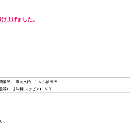
漬け上げました。
う糖液等)、還元水飴、こんぶ抽出液、
等)、甘味料(ステビア)、V.B1
い。