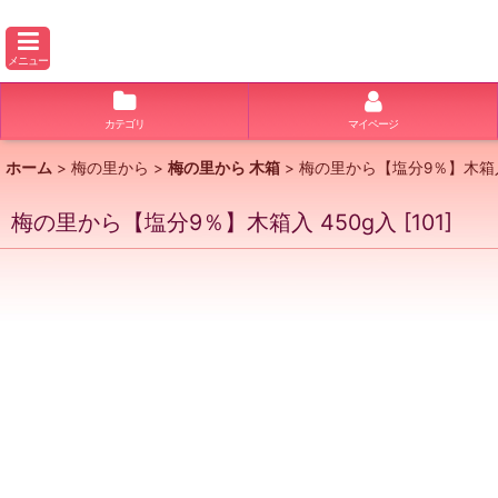
メニュー
カテゴリ
マイページ
ホーム
>
梅の里から
>
梅の里から 木箱
>
梅の里から【塩分9％】木箱入
梅の里から【塩分9％】木箱入 450g入
[
101
]