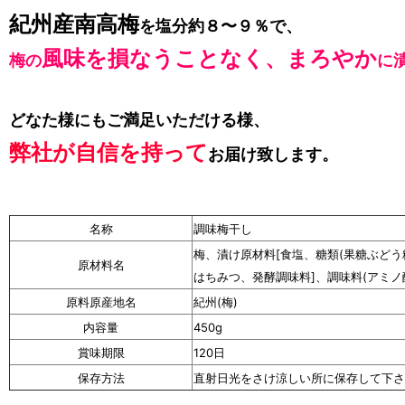
紀州産南高梅
を塩分約８〜９％で、
風味を損なうことなく、まろやか
梅の
に
どなた様にもご満足いただける様、
弊社が自信を持って
お届け致します。
名称
調味梅干し
梅、漬け原材料[食塩、糖類(果糖ぶど
原材料名
はちみつ、発酵調味料]、調味料(アミノ酸
原料原産地名
紀州(梅)
内容量
450g
賞味期限
120日
保存方法
直射日光をさけ涼しい所に保存して下さ