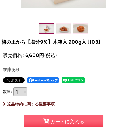
梅の里から【塩分9％】木箱入 900g入
[
103
]
販売価格
:
6,600
円
(税込)
在庫あり
Facebookでシェア
数量
:
返品特約に関する重要事項
カートに入れる