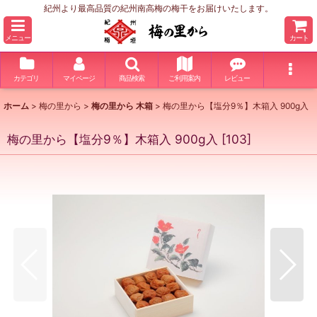
紀州より最高品質の紀州南高梅の梅干をお届けいたします。
メニュー
カート
カテゴリ
マイページ
商品検索
ご利用案内
レビュー
ホーム
>
梅の里から
>
梅の里から 木箱
>
梅の里から【塩分9％】木箱入 900g入
梅の里から【塩分9％】木箱入 900g入
[
103
]