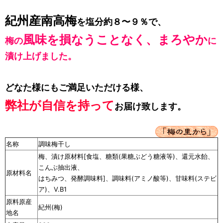
紀州産南高梅
を塩分約８〜９％で、
風味を損なうことなく、まろやか
梅の
に
漬け上げました。
どなた様にもご満足いただける様、
弊社が自信を持って
お届け致します。
名称
調味梅干し
梅、漬け原材料[食塩、糖類(果糖ぶどう糖液等)、還元水飴、
こんぶ抽出液、
原材料名
はちみつ、発酵調味料]、調味料(アミノ酸等)、甘味料(ステビ
ア)、V.B1
原料原産
紀州(梅)
地名