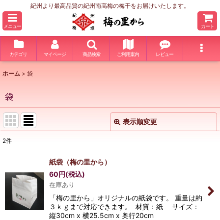
紀州より最高品質の紀州南高梅の梅干をお届けいたします。
メニュー
カート
カテゴリ
マイページ
商品検索
ご利用案内
レビュー
ホーム
>
袋
袋
表示順変更
閉じる
2
件
表示数
:
紙袋（梅の里から）
60
円
(税込)
並び順
:
在庫あり
「梅の里から」オリジナルの紙袋です。 重量は約
絞り込む
３ｋｇまで対応できます。 材質：紙 サイズ：
縦30cm x 横25.5cm x 奥行20cm