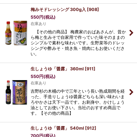
梅みそドレッシング 300g入
[
908
]
550
円
(税込)
在庫あり
【その他の商品】 梅農家のおばあさんが、昔か
ら梅と生みそで自家用で作っていた味そのままの
シンプルで素朴な味わいです。生野菜等のドレッ
シングや酢みそ・焼き魚・焼肉にもお使いくださ
い。
生しょうゆ「醤露」 360ml
[
911
]
550
円
(税込)
在庫あり
吉野杉の木桶の中で三年という長い熟成期間を経
った、手造りしょうゆ醤露どちらも深い味わいま
ろやかさは天下一品です。お刺身や、かけしょう
油としてお使い下さい。当社のおすすめ商品で
す。【その他の商品】
生しょうゆ「醤露」 540ml
[
912
]
700
円
(税込)