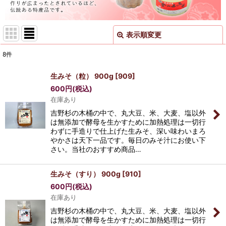
表示順変更
閉じる
8
件
表示数
:
生みそ（粒） 900g
[
909
]
600
円
(税込)
並び順
:
在庫あり
吉野杉の木桶の中で、丸大豆、米、大麦、塩以外
絞り込む
は無添加で酵母を生かすために加熱処理は一切行
わずに手造りで仕上げた生みそ、深い味わいまろ
やかさは天下一品です。毎日のみそ汁にお使い下
さい。当社のおすすめ商品…
生みそ（すり） 900g
[
910
]
600
円
(税込)
在庫あり
吉野杉の木桶の中で、丸大豆、米、大麦、塩以外
は無添加で酵母を生かすために加熱処理は一切行