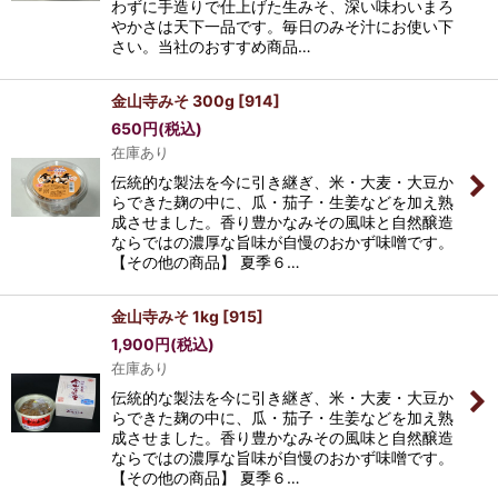
わずに手造りで仕上げた生みそ、深い味わいまろ
やかさは天下一品です。毎日のみそ汁にお使い下
さい。当社のおすすめ商品…
金山寺みそ 300g
[
914
]
650
円
(税込)
在庫あり
伝統的な製法を今に引き継ぎ、米・大麦・大豆か
らできた麹の中に、瓜・茄子・生姜などを加え熟
成させました。香り豊かなみその風味と自然醸造
ならではの濃厚な旨味が自慢のおかず味噌です。
【その他の商品】 夏季６…
金山寺みそ 1kg
[
915
]
1,900
円
(税込)
在庫あり
伝統的な製法を今に引き継ぎ、米・大麦・大豆か
らできた麹の中に、瓜・茄子・生姜などを加え熟
成させました。香り豊かなみその風味と自然醸造
ならではの濃厚な旨味が自慢のおかず味噌です。
【その他の商品】 夏季６…