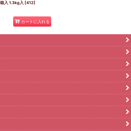
 1.3kg入
[
412
]
カートに入れる