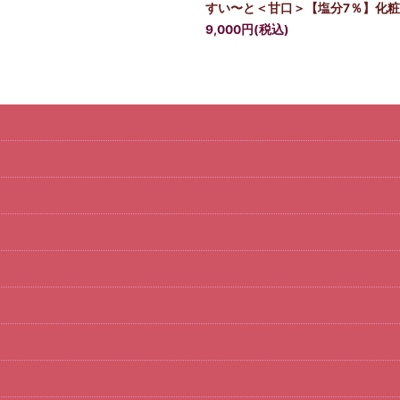
すい〜と＜甘口＞【塩分7％】化粧箱入
9,000
円
(税込)