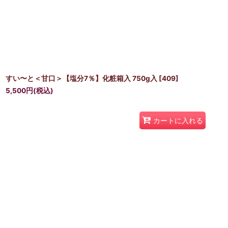
すい〜と＜甘口＞【塩分7％】化粧箱入 750g入
[
409
]
5,500
円
(税込)
カートに入れる