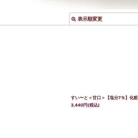
表示順変更
絞り込む
すい〜と＜甘口＞【塩分7％】化粧箱
3,440
円
(税込)