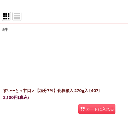
6
件
表示数
:
並び順
:
すい〜と＜甘口＞【塩分7％】化粧箱入 270g入
[
407
]
2,130
円
(税込)
カートに入れる