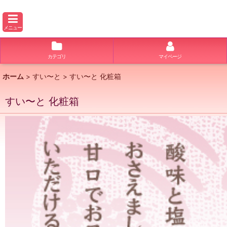
メニュー
カテゴリ
マイページ
ホーム
>
すい〜と
>
すい〜と 化粧箱
すい〜と 化粧箱