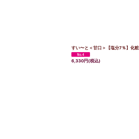
すい〜と＜甘口＞【塩分7％】化粧箱
6,330
円
(税込)