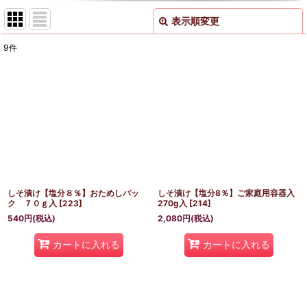
表示順変更
閉じる
9
件
表示数
:
並び順
:
絞り込む
しそ漬け【塩分８％】おためしパッ
しそ漬け【塩分8％】ご家庭用容器入
ク ７０ｇ入
[
223
]
270g入
[
214
]
540
円
(税込)
2,080
円
(税込)
カートに入れる
カートに入れる