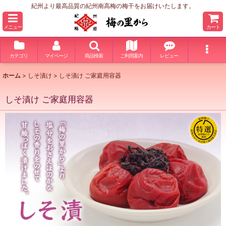
紀州より最高品質の紀州南高梅の梅干をお届けいたします。
メニュー
カート
カテゴリ
マイページ
商品検索
ご利用案内
レビュー
ホーム
>
しそ漬け
>
しそ漬け ご家庭用容器
しそ漬け ご家庭用容器