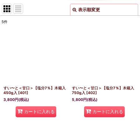
表示順変更
閉じる
5
件
表示数
:
並び順
:
絞り込む
すい〜と＜甘口＞【塩分7％】木箱入
すい〜と＜甘口＞【塩分7％】木箱入
450g入
[
401
]
750g入
[
402
]
3,800
円
(税込)
5,800
円
(税込)
カートに入れる
カートに入れる