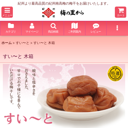
紀州より最高品質の紀州南高梅の梅干をお届けいたします。
メニュー
カート
カテゴリ
マイページ
商品検索
ご利用案内
レビュー
ホーム
>
すい〜と
>
すい〜と 木箱
すい〜と 木箱