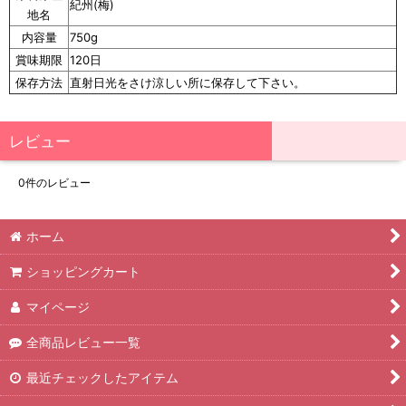
紀州(梅)
地名
内容量
750g
賞味期限
120日
保存方法
直射日光をさけ涼しい所に保存して下さい。
レビュー
0
件のレビュー
ホーム
ショッピングカート
マイページ
全商品レビュー一覧
最近チェックしたアイテム