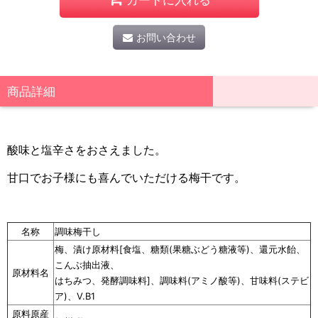
お問い合わせ
商品詳細
酸味と塩辛さをおさえました。
甘口でお子様にも喜んでいただける梅干です。
名称
調味梅干し
梅、漬け原材料[食塩、糖類(果糖ぶどう糖液等)、還元水飴、
こんぶ抽出液、
原材料名
はちみつ、発酵調味料]、調味料(アミノ酸等)、甘味料(ステビ
ア)、V.B1
原料原産