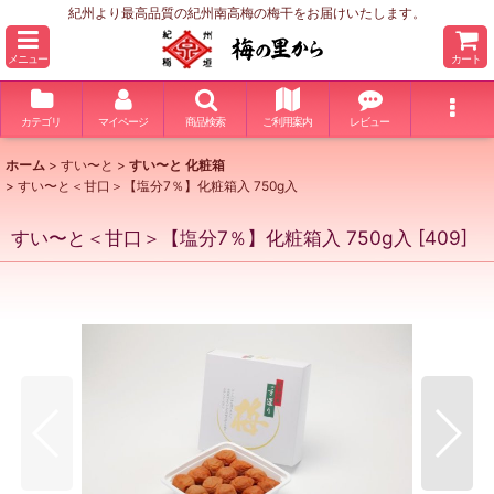
紀州より最高品質の紀州南高梅の梅干をお届けいたします。
メニュー
カート
カテゴリ
マイページ
商品検索
ご利用案内
レビュー
ホーム
>
すい〜と
>
すい〜と 化粧箱
>
すい〜と＜甘口＞【塩分7％】化粧箱入 750g入
すい〜と＜甘口＞【塩分7％】化粧箱入 750g入
[
409
]