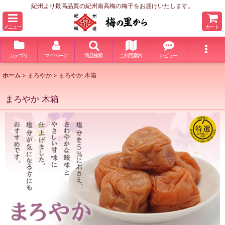
紀州より最高品質の紀州南高梅の梅干をお届けいたします。
メニュー
カート
カテゴリ
マイページ
商品検索
ご利用案内
レビュー
ホーム
>
まろやか
>
まろやか 木箱
まろやか 木箱