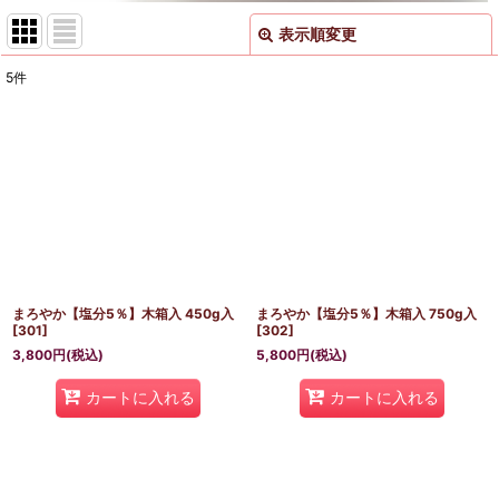
表示順変更
閉じる
5
件
表示数
:
並び順
:
絞り込む
まろやか【塩分5％】木箱入 450g入
まろやか【塩分5％】木箱入 750g入
[
301
]
[
302
]
3,800
円
(税込)
5,800
円
(税込)
カートに入れる
カートに入れる