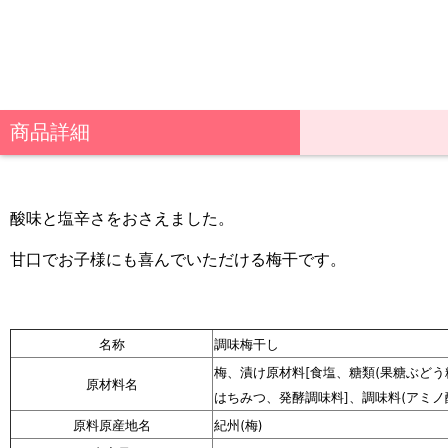
商品詳細
酸味と塩辛さをおさえました。
甘口でお子様にも喜んでいただける梅干です。
名称
調味梅干し
梅、漬け原材料[食塩、糖類(果糖ぶど
原材料名
はちみつ、発酵調味料]、調味料(アミノ酸
原料原産地名
紀州(梅)