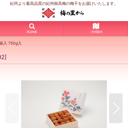
紀州より最高品質の紀州南高梅の梅干をお届けいたします。
商品検索
ご利用案内
入 750g入
02
]