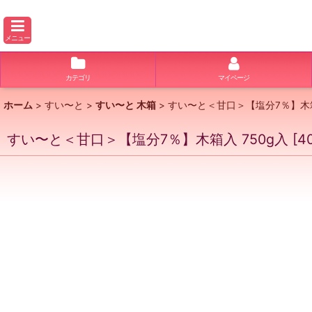
メニュー
カテゴリ
マイページ
ホーム
>
すい〜と
>
すい〜と 木箱
>
すい〜と＜甘口＞【塩分7％】木箱
すい〜と＜甘口＞【塩分7％】木箱入 750g入
[
4