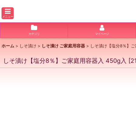
メニュー
カテゴリ
マイページ
ホーム
>
しそ漬け
>
しそ漬け ご家庭用容器
>
しそ漬け【塩分8％】ご家
しそ漬け【塩分8％】ご家庭用容器入 450g入
[
2