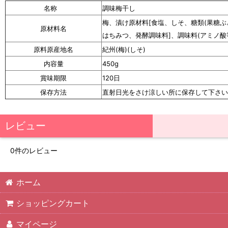
名称
調味梅干し
梅、漬け原材料[食塩、しそ、糖類(果糖
原材料名
はちみつ、発酵調味料]、調味料(アミノ酸等
原料原産地名
紀州(梅)(しそ)
内容量
450g
賞味期限
120日
保存方法
直射日光をさけ涼しい所に保存して下さい
レビュー
0
件のレビュー
ホーム
ショッピングカート
マイページ