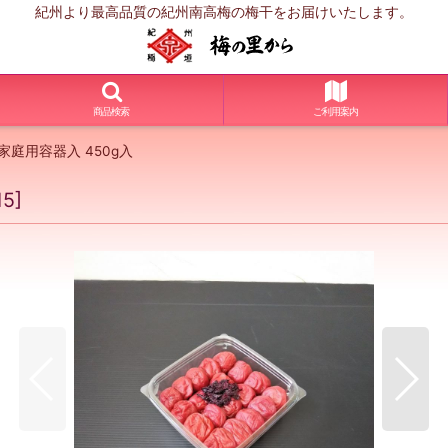
紀州より最高品質の紀州南高梅の梅干をお届けいたします。
商品検索
ご利用案内
庭用容器入 450g入
15
]