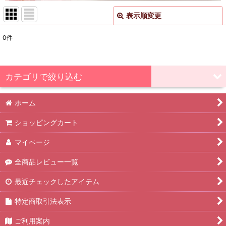
表示順変更
閉じる
0
件
表示数
:
並び順
:
カテゴリで絞り込む
絞り込む
ホーム
梅の里から (全商品)
ショッピングカート
梅の里から 木箱
マイページ
梅の里から 化粧箱
全商品レビュー一覧
梅の里から ご家庭用容器
最近チェックしたアイテム
特定商取引法表示
ご利用案内