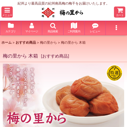
紀州より最高品質の紀州南高梅の梅干をお届けいたします。
メニュー
カート
カテゴリ
マイページ
商品検索
ご利用案内
レビュー
ホーム
>
おすすめ商品
>
梅の里から
>
梅の里から 木箱
梅の里から 木箱
[
おすすめ商品
]