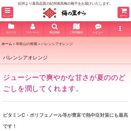
紀州より最高品質の紀州南高梅の梅干をお届けいたします。
メニュー
カート
カテゴリ
マイページ
商品検索
ご利用案内
レビュー
ホーム
>
和歌山の柑橘
>
バレンシアオレンジ
バレンシアオレンジ
ジューシーで爽やかな甘さが夏ののど
ごしを潤してくれます。
ビタミンC・ポリフェノール等が豊富で熱中症対策にも最高
です！