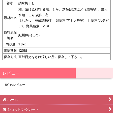
名称
調味梅干し
梅、漬け原材料[食塩、しそ、糖類(果糖ぶどう糖液等)、還元
水飴、こんぶ抽出液、
原材料名
はちみつ、発酵調味料]、調味料(アミノ酸等)、甘味料(ステビ
ア)、野菜色素、V.B1
原料原産
紀州(梅)(しそ)
地名
内容量
1.8kg
賞味期限
120日
保存方法
直射日光をさけ涼しい所に保存して下さい。
レビュー
0
件のレビュー
ホーム
ショッピングカート