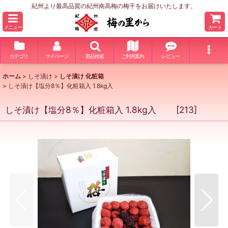
紀州より最高品質の紀州南高梅の梅干をお届けいたします。
メニュー
カート
カテゴリ
マイページ
商品検索
ご利用案内
レビュー
ホーム
>
しそ漬け
>
しそ漬け 化粧箱
>
しそ漬け【塩分8％】化粧箱入 1.8kg入
しそ漬け【塩分8％】化粧箱入 1.8kg入
[
213
]