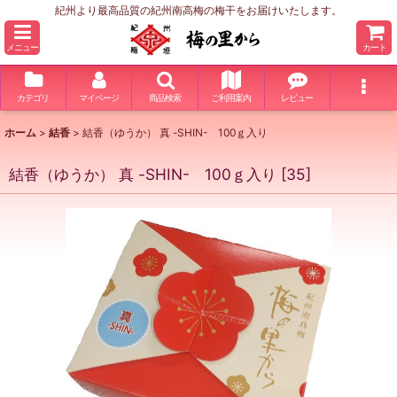
紀州より最高品質の紀州南高梅の梅干をお届けいたします。
メニュー
カート
カテゴリ
マイページ
商品検索
ご利用案内
レビュー
ホーム
>
結香
>
結香（ゆうか） 真 -SHIN- 100ｇ入り
結香（ゆうか） 真 -SHIN- 100ｇ入り
[
35
]