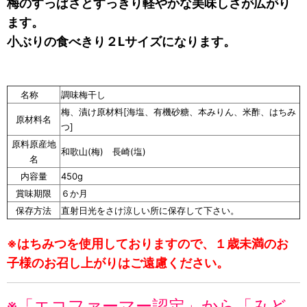
梅のすっぱさとすっきり軽やかな美味しさが広がり
ます。
小ぶりの食べきり２Lサイズになります。
名称
調味梅干し
梅、漬け原材料[海塩、有機砂糖、本みりん、米酢、はちみ
原材料名
つ]
原料原産地
和歌山(梅) 長崎(塩)
名
内容量
450g
賞味期限
６か月
保存方法
直射日光をさけ涼しい所に保存して下さい。
※はちみつを使用しておりますので、１歳未満のお
子様のお召し上がりはご遠慮ください。
※「エコファーマー認定」から「みど