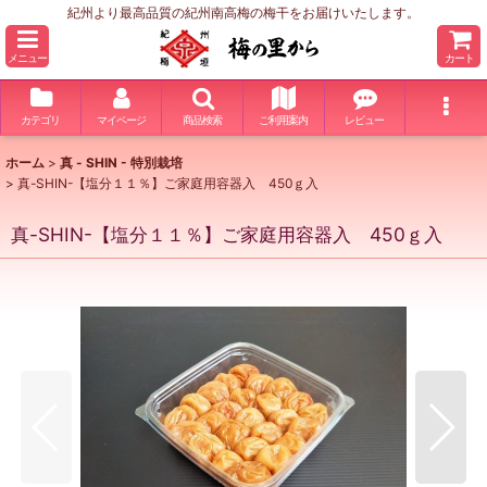
紀州より最高品質の紀州南高梅の梅干をお届けいたします。
メニュー
カート
カテゴリ
マイページ
商品検索
ご利用案内
レビュー
ホーム
>
真 - SHIN - 特別栽培
>
真-SHIN-【塩分１１％】ご家庭用容器入 450ｇ入
真-SHIN-【塩分１１％】ご家庭用容器入 450ｇ入