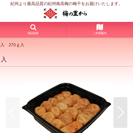
紀州より最高品質の紀州南高梅の梅干をお届けいたします。
商品検索
ご利用案内
入 270ｇ入
ｇ入