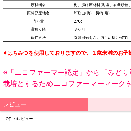
原材料名
梅、漬け原材料[海塩、有機砂糖
原料原産地名
和歌山(梅) 長崎(塩)
内容量
270g
賞味期限
６か月
保存方法
直射日光をさけ涼しい所に保存し
※はちみつを使用しておりますので、１歳未満のお子
※「エコファーマー認定」から「みど
栽培とするためエコファーマーマーク
レビュー
0
件のレビュー