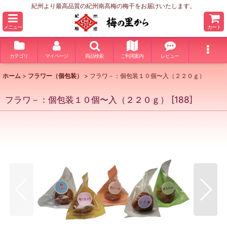
紀州より最高品質の紀州南高梅の梅干をお届けいたします。
メニュー
カート
カテゴリ
マイページ
商品検索
ご利用案内
レビュー
ホーム
>
フラワー（個包装）
>
フラワ－：個包装１０個〜入（２２０ｇ）
フラワ－：個包装１０個〜入（２２０ｇ）
[
188
]