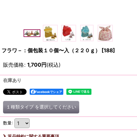
フラワ－：個包装１０個〜入（２２０ｇ）
[
188
]
販売価格
:
1,700
円
(税込)
在庫あり
Facebookでシェア
１種類タイプ
を選択してください
数量
:
返品特約に関する重要事項