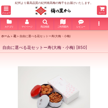
紀州より最高品質の紀州南高梅の梅干をお届けいたします。
メニュー
カート
カテゴリ
マイページ
商品検索
ご利用案内
レビュー
ホーム
>
花
>
自由に選べる花セットー寿(大梅・小梅)
自由に選べる花セットー寿(大梅・小梅)
[
850
]