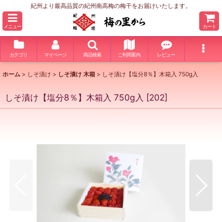
紀州より最高品質の紀州南高梅の梅干をお届けいたします。
メニュー
カート
カテゴリ
マイページ
商品検索
ご利用案内
レビュー
ホーム
>
しそ漬け
>
しそ漬け 木箱
>
しそ漬け【塩分8％】木箱入 750g入
しそ漬け【塩分8％】木箱入 750g入
[
202
]