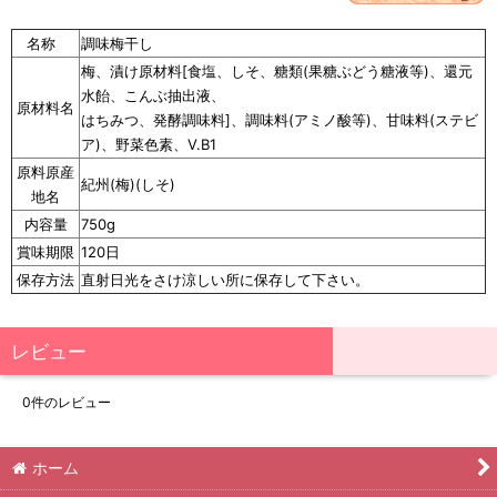
名称
調味梅干し
梅、漬け原材料[食塩、しそ、糖類(果糖ぶどう糖液等)、還元
水飴、こんぶ抽出液、
原材料名
はちみつ、発酵調味料]、調味料(アミノ酸等)、甘味料(ステビ
ア)、野菜色素、V.B1
原料原産
紀州(梅)(しそ)
地名
内容量
750g
賞味期限
120日
保存方法
直射日光をさけ涼しい所に保存して下さい。
レビュー
0
件のレビュー
ホーム