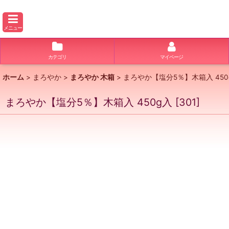
メニュー
カテゴリ
マイページ
ホーム
>
まろやか
>
まろやか 木箱
>
まろやか【塩分5％】木箱入 450
まろやか【塩分5％】木箱入 450g入
[
301
]