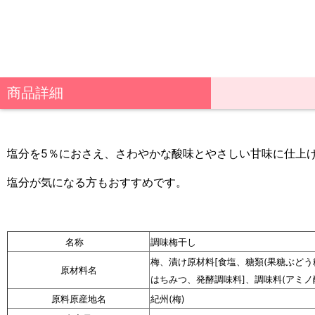
商品詳細
塩分を5％におさえ、さわやかな酸味とやさしい甘味に仕上
塩分が気になる方もおすすめです。
名称
調味梅干し
梅、漬け原材料[食塩、糖類(果糖ぶど
原材料名
はちみつ、発酵調味料]、調味料(アミノ酸
原料原産地名
紀州(梅)