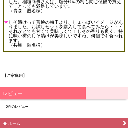
した。稲垣商事さんは、塩分6％の梅も同じ値段で買え
て、とっても満足しています。
（青森 匿名様）
★
しそ漬けって普通の梅干より、しょっぱいイメージがあ
りました。お試しセットを購入して食べてみたら・・・
それがとても甘くて美味しくて！しその香りも良く、特
に味小梅のしそ漬けが美味しいですね。何個でも食べれ
ます。
（兵庫 匿名様）
【ご家庭用】
レビュー
0
件のレビュー
ホーム