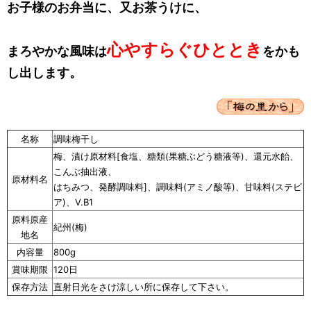
お子様のお弁当に、又お茶うけに、
心やすらぐひととき
まろやかな風味は
をかも
し出します。
名称
調味梅干し
梅、漬け原材料[食塩、糖類(果糖ぶどう糖液等)、還元水飴、
こんぶ抽出液、
原材料名
はちみつ、発酵調味料]、調味料(アミノ酸等)、甘味料(ステビ
ア)、V.B1
原料原産
紀州(梅)
地名
内容量
800g
賞味期限
120日
保存方法
直射日光をさけ涼しい所に保存して下さい。