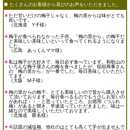
● たくさんのお客様から喜びのお声をいただきました。
★
ただ甘いだけの梅干じゃなく、梅の里からは味がとても
良いです。
（北海道 Y子様）
★
梅干が食べられなかった子供、「梅の里から」の梅干だ
と美味しい美味しいといって食べてくれるようになりま
した。
（広島 あっくんママ様）
★
私は梅干が大好きで、毎日必ず食べています。和歌山の
いろんな梅干屋さんの梅を食べましたが、稲垣商事さん
の「梅の里から」が一番でした。毎日美味しくいただい
てます。
（大阪 M子様）
★
梅の里からの梅干、とても美味しいので昔から購入させ
て頂いております。毎日食べるものでもう少しお安いの
があれば・・・と思っていたところ、お徳用（つぶれ
梅）があると聞き、早速送っていただきました。味は一
緒なので美味しくいただいております。
（北海道 匿名様）
★
今話題の減塩梅、他社のはとても高くて手が出ませんで