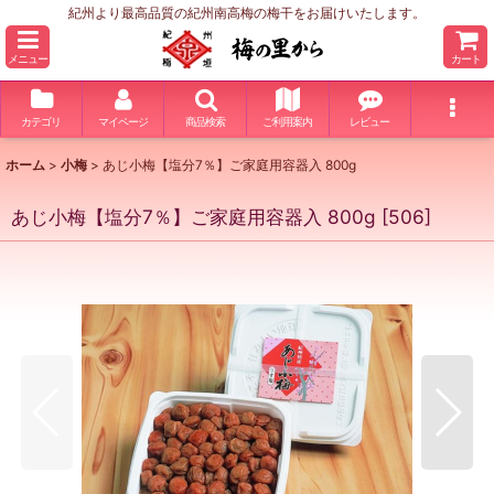
紀州より最高品質の紀州南高梅の梅干をお届けいたします。
メニュー
カート
カテゴリ
マイページ
商品検索
ご利用案内
レビュー
ホーム
>
小梅
>
あじ小梅【塩分7％】ご家庭用容器入 800g
あじ小梅【塩分7％】ご家庭用容器入 800g
[
506
]