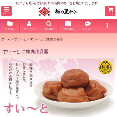
紀州より最高品質の紀州南高梅の梅干をお届けいたします。
メニュー
カート
カテゴリ
マイページ
商品検索
ご利用案内
レビュー
ホーム
>
すい〜と
>
すい〜と ご家庭用容器
すい〜と ご家庭用容器