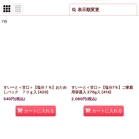
表示順変更
閉じる
7
件
表示数
:
並び順
:
絞り込む
すい〜と＜甘口＞【塩分７％】おため
すい〜と＜甘口＞【塩分7％】ご家庭
しパック ７０ｇ入
[
420
]
用容器入 270g入
[
414
]
540
円
(税込)
2,080
円
(税込)
カートに入れる
カートに入れる