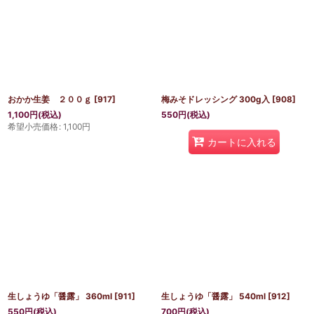
おかか生姜 ２００ｇ
[
917
]
梅みそドレッシング 300g入
[
908
]
1,100
円
(税込)
550
円
(税込)
希望小売価格
:
1,100
円
カートに入れる
生しょうゆ「醤露」 360ml
[
911
]
生しょうゆ「醤露」 540ml
[
912
]
550
円
(税込)
700
円
(税込)