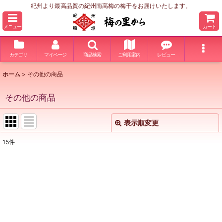
紀州より最高品質の紀州南高梅の梅干をお届けいたします。
メニュー
カート
カテゴリ
マイページ
商品検索
ご利用案内
レビュー
ホーム
>
その他の商品
その他の商品
表示順変更
閉じる
15
件
表示数
:
並び順
:
絞り込む