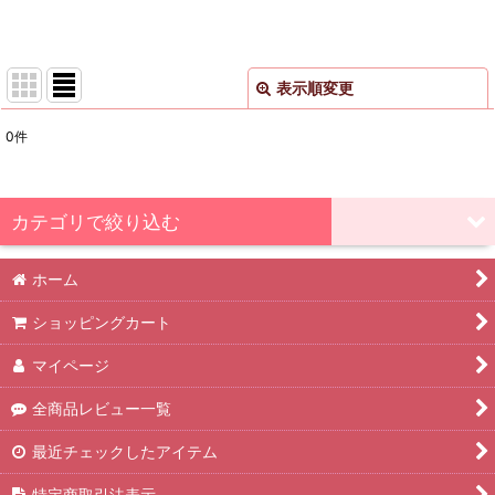
表示順変更
閉じる
0
件
サブカテゴリ
:
表示数
:
カテゴリで絞り込む
並び順
:
ホーム
和歌山の柑橘 (全商品)
ショッピングカート
バレンシアオレンジ
絞り込む
マイページ
全商品レビュー一覧
最近チェックしたアイテム
特定商取引法表示