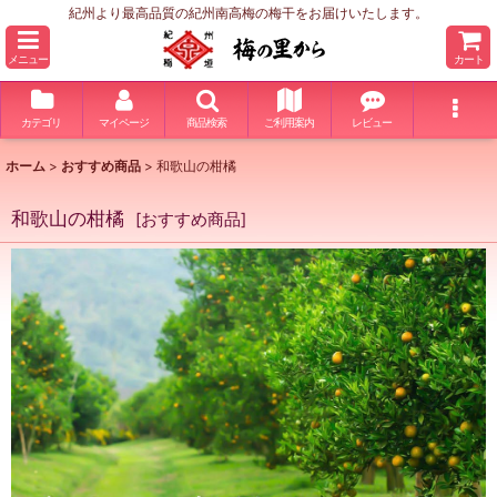
紀州より最高品質の紀州南高梅の梅干をお届けいたします。
メニュー
カート
カテゴリ
マイページ
商品検索
ご利用案内
レビュー
ホーム
>
おすすめ商品
>
和歌山の柑橘
和歌山の柑橘
[
おすすめ商品
]